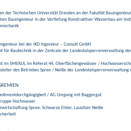
n der Technischen Universität Dresden an der Fakultät Bauingenie
plom Bauingenieur in der Vertiefung Konstruktiver Wasserbau am Inst
omechanik
tingenieur bei der iKD Ingenieur – Consult GmbH
nt für Bautechnik in der Zentrale der Landestalsperrenverwaltung des
ent im SMEKUL im Referat 44, Oberflächengewässer / Hochwassersch
bsleiter des Betriebes Spree / Neiße der Landestalsperrenverwaltung 
HGREMIEN
edimentdurchgängigkeit / AG Umgang mit Baggergut
gruppe Hochwasser
ewirtschaftung Spree, Schwarze Elster, Lausitzer Neiße
cherheit