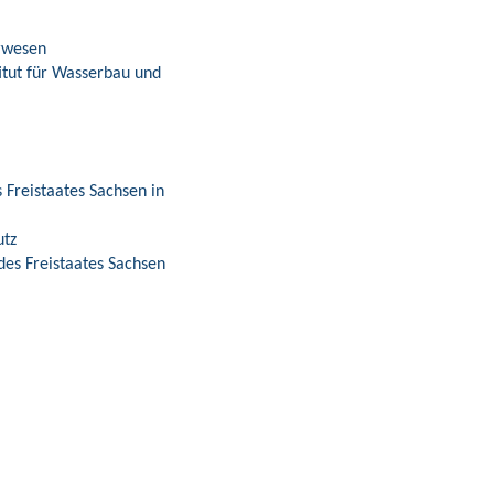
urwesen
itut für Wasserbau und
 Freistaates Sachsen in
utz
des Freistaates Sachsen