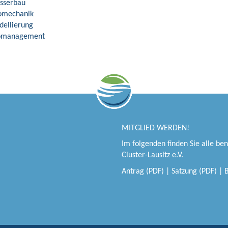
asserbau
omechanik
dellierung
komanagement
MITGLIED WERDEN!
Im folgenden finden Sie alle be
Cluster-Lausitz e.V.
Antrag (PDF)
|
Satzung (PDF)
|
B