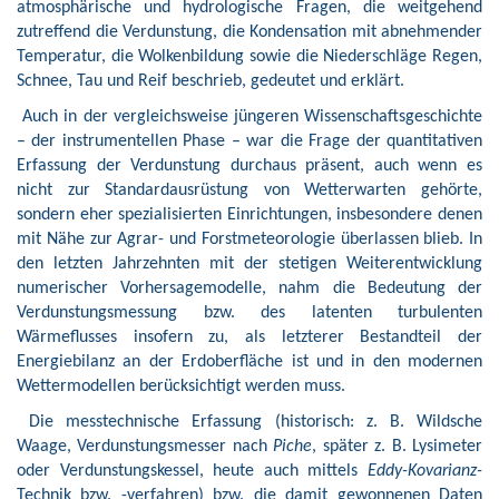
atmosphärische und hydrologische Fragen, die weitgehend
zutreffend die Verdunstung, die Kondensation mit abnehmender
Temperatur, die Wolkenbildung sowie die Niederschläge Regen,
Schnee, Tau und Reif beschrieb, gedeutet und erklärt.
Auch in der vergleichsweise jüngeren Wissenschaftsgeschichte
– der instrumentellen Phase – war die Frage der quantitativen
Erfassung der Verdunstung durchaus präsent, auch wenn es
nicht zur Standardausrüstung von Wetterwarten gehörte,
sondern eher spezialisierten Einrichtungen, insbesondere denen
mit Nähe zur Agrar- und Forstmeteorologie überlassen blieb. In
den letzten Jahrzehnten mit der stetigen Weiterentwicklung
numerischer Vorhersagemodelle, nahm die Bedeutung der
Verdunstungsmessung bzw. des latenten turbulenten
Wärmeflusses insofern zu, als letzterer Bestandteil der
Energiebilanz an der Erdoberfläche ist und in den modernen
Wettermodellen berücksichtigt werden muss.
Die messtechnische Erfassung (historisch: z. B. Wildsche
Waage, Verdunstungsmesser nach
Piche
, später z. B. Lysimeter
oder Verdunstungskessel, heute auch mittels
Eddy
-
Kovarianz
-
Technik bzw. -verfahren) bzw. die damit gewonnenen Daten