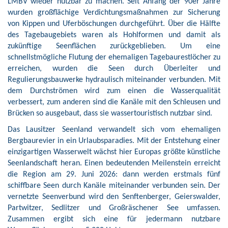
LMBV wieder nutzbar zu machen. Seit Anfang der 90er Jahre
wurden großflächige Verdichtungsmaßnahmen zur Sicherung
von Kippen und Uferböschungen durchgeführt. Über die Hälfte
des Tagebaugebiets waren als Hohlformen und damit als
zukünftige Seenflächen zurückgeblieben. Um eine
schnellstmögliche Flutung der ehemaligen Tagebaurestlöcher zu
erreichen, wurden die Seen durch Überleiter und
Regulierungsbauwerke hydraulisch miteinander verbunden. Mit
dem Durchströmen wird zum einen die Wasserqualität
verbessert, zum anderen sind die Kanäle mit den Schleusen und
Brücken so ausgebaut, dass sie wassertouristisch nutzbar sind.
Das Lausitzer Seenland verwandelt sich vom ehemaligen
Bergbaurevier in ein Urlaubsparadies. Mit der Entstehung einer
einzigartigen Wasserwelt wächst hier Europas größte künstliche
Seenlandschaft heran. Einen bedeutenden Meilenstein erreicht
die Region am 29. Juni 2026: dann werden erstmals fünf
schiffbare Seen durch Kanäle miteinander verbunden sein. Der
vernetzte Seenverbund wird den Senftenberger, Geierswalder,
Partwitzer, Sedlitzer und Großräschener See umfassen.
Zusammen ergibt sich eine für jedermann nutzbare