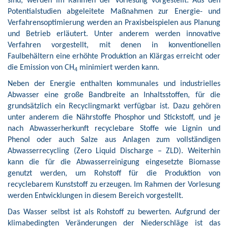
sind, werden im Rahmen der Vorlesung vorgestellt. Aus den
Potentialstudien abgeleitete Maßnahmen zur Energie- und
Verfahrensoptimierung werden an Praxisbeispielen aus Planung
und Betrieb erläutert. Unter anderem werden innovative
Verfahren vorgestellt, mit denen in konventionellen
Faulbehältern eine erhöhte Produktion an Klärgas erreicht oder
die Emission von CH
minimiert werden kann.
4
Neben der Energie enthalten kommunales und industrielles
Abwasser eine große Bandbreite an Inhaltsstoffen, für die
grundsätzlich ein Recyclingmarkt verfügbar ist. Dazu gehören
unter anderem die Nährstoffe Phosphor und Stickstoff, und je
nach Abwasserherkunft recyclebare Stoffe wie Lignin und
Phenol oder auch Salze aus Anlagen zum vollständigen
Abwasserrecycling (Zero Liquid Discharge – ZLD). Weiterhin
kann die für die Abwasserreinigung eingesetzte Biomasse
genutzt werden, um Rohstoff für die Produktion von
recyclebarem Kunststoff zu erzeugen. Im Rahmen der Vorlesung
werden Entwicklungen in diesem Bereich vorgestellt.
Das Wasser selbst ist als Rohstoff zu bewerten. Aufgrund der
klimabedingten Veränderungen der Niederschläge ist das